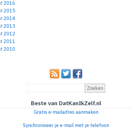
ht 2016
ht 2015
ht 2014
ht 2013
ht 2012
ht 2011
ht 2010
Zoeken
Beste van DatKanIkZelf.nl
Gratis e-mailadres aanmaken
Synchroniseer je e-mail met je telefoon