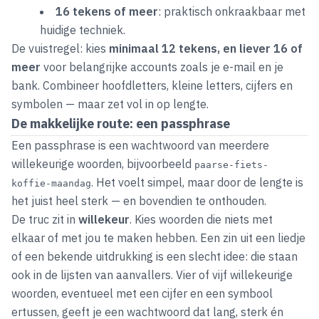
16 tekens of meer
: praktisch onkraakbaar met
huidige techniek.
De vuistregel: kies
minimaal 12 tekens, en liever 16 of
meer
voor belangrijke accounts zoals je e-mail en je
bank. Combineer hoofdletters, kleine letters, cijfers en
symbolen — maar zet vol in op lengte.
De makkelijke route: een passphrase
Een passphrase is een wachtwoord van meerdere
willekeurige woorden, bijvoorbeeld
paarse-fiets-
. Het voelt simpel, maar door de lengte is
koffie-maandag
het juist heel sterk — en bovendien te onthouden.
De truc zit in
willekeur
. Kies woorden die niets met
elkaar of met jou te maken hebben. Een zin uit een liedje
of een bekende uitdrukking is een slecht idee: die staan
ook in de lijsten van aanvallers. Vier of vijf willekeurige
woorden, eventueel met een cijfer en een symbool
ertussen, geeft je een wachtwoord dat lang, sterk én