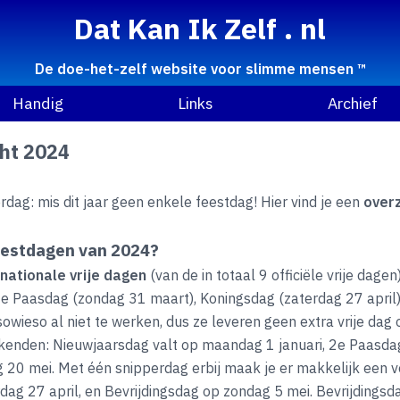
Dat Kan Ik Zelf . nl
De doe-het-zelf website voor slimme mensen ™
Handig
Links
Archief
ht 2024
dag: mis dit jaar geen enkele feestdag! Hier vind je een
overz
feestdagen van 2024?
ationale vrije dagen
(van de in totaal 9 officiële vrije dagen)
 1e Paasdag (zondag 31 maart), Koningsdag (zaterdag 27 april
owieso al niet te werken, dus ze leveren geen extra vrije dag 
enden: Nieuwjaarsdag valt op maandag 1 januari, 2e Paasdag
 20 mei. Met één snipperdag erbij maak je er makkelijk een
dag 27 april, en Bevrijdingsdag op zondag 5 mei. Bevrijdingsda